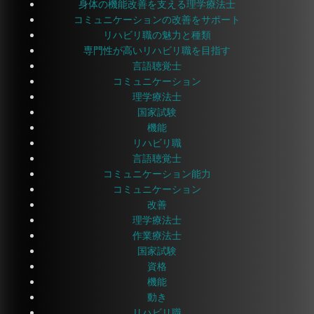
身体の機能改善を支える理学療法士
コミュニケーションの改善をサポート
リハビリ職の魅力と種類
専門性が高いリハビリ職を目指す
言語聴覚士
コミュニケーション
理学療法士
国家試験
機能
リハビリ職
言語聴覚士
コミュニケーション能力
コミュニケーション
改善
理学療法士
作業療法士
国家試験
資格
機能
動き
リハビリ職