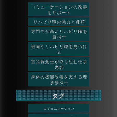
コミュニケーションの改善
をサポート
リハビリ職の魅力と種類
専門性が高いリハビリ職を
目指す
最適なリハビリ職を見つけ
る
言語聴覚士が取り組む仕事
内容
身体の機能改善を支える理
学療法士
タグ
コミュニケーション