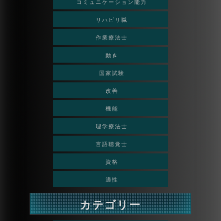
コミュニケーション能力
リハビリ職
作業療法士
動き
国家試験
改善
機能
理学療法士
言語聴覚士
資格
適性
カテゴリー