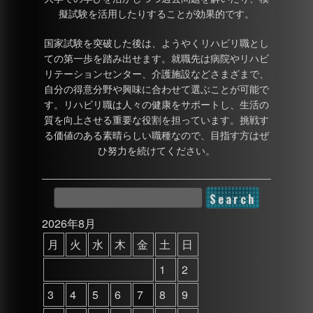
擬試験を活用したりすることが効果的です。
国家試験を突破した後は、ようやくリハビリ職とし
ての第一歩を踏み出せます。就職先は病院やリハビ
リテーションセンター、介護施設などさまざまで、
自分の得意分野や興味に合わせて選ぶことが可能で
す。リハビリ職は人々の健康をサポートし、生活の
質を向上させる重要な役割を担っています。挑戦す
る価値のある素晴らしい職種なので、目指す方はぜ
ひ努力を続けてください。
2026年8月
月
火
水
木
金
土
日
1
2
3
4
5
6
7
8
9