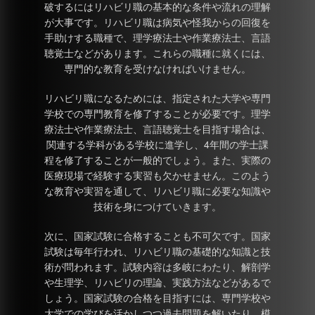
破するにはリハビリ職の基本的な条件や流れの理解
が大事です。リハビリ職は病気や怪我からの回復を
手助けする職種で、理学療法士や作業療法士、言語
聴覚士などがあります。これらの職種に就くには、
専門的な教育を受けなければいけません。
リハビリ職になるためには、指定された大学や専門
学校での専門教育を修了することが必要です。理学
療法士や作業療法士、言語聴覚士を目指す場合は、
関連する学科がある学校に進学し、4年間の学士課
程を修了することが一般的でしょう。また、実際の
医療現場で経験する実習も欠かせません。このよう
な教育や実習を通して、リハビリ職に必要な知識や
技術を身につけていきます。
次に、国家試験に合格することも不可欠です。国家
試験は毎年行われ、リハビリ職の基礎的な知識と技
術が問われます。試験内容は多岐にわたり、解剖学
や生理学、リハビリの理論、実践方法などがあるで
しょう。国家試験の合格を目指すには、専門学校や
大学での学びを活かしつつ過去問題を解いたり、模