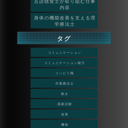
言語聴覚士が取り組む仕事
内容
身体の機能改善を支える理
学療法士
タグ
コミュニケーション
コミュニケーション能力
リハビリ職
作業療法士
動き
国家試験
改善
機能