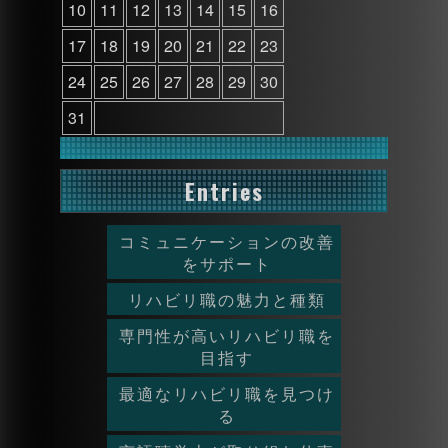
10
11
12
13
14
15
16
17
18
19
20
21
22
23
24
25
26
27
28
29
30
31
Entries
コミュニケーションの改善
をサポート
リハビリ職の魅力と種類
専門性が高いリハビリ職を
目指す
最適なリハビリ職を見つけ
る