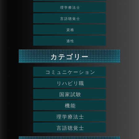
理学療法士
言語聴覚士
資格
適性
カテゴリー
コミュニケーション
リハビリ職
国家試験
機能
理学療法士
言語聴覚士